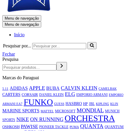
Menu de navegação
Menu de navegação
Início
Pesquisar por...
Fechar
Pesquisa
Marcas do Paraguai
APPLE
CALVIN KLEIN
ADIDAS
BUBA
5.11
CAMELBAK
ELG
CARTERS
CORSAIR
EMPORIO ARMANI
DANIEL KLEIN
EMPORIO
FUNKO
HASBRO
HP
JBL
ARMANI EA7
KLIN
GUESS
KIPLING
MONDIAL
MARINE SPORTS
MICROSOFT
MUNICH
MATTEL
ORCHESTRA
NIKE
ON RUNNING
SPORTS
QUANTA
PAWISE
OSHKOSH
PIONEER TACKLE
QUANTUM
PUMA