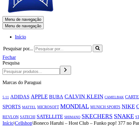
Menu de navegação
Menu de navegação
Início
Pesquisar por...
Fechar
Pesquisa
Marcas do Paraguai
APPLE
CALVIN KLEIN
ADIDAS
BUBA
CARTE
5.11
CAMELBAK
MONDIAL
NIKE
SPORTS
MICROSOFT
MUNICH SPORTS
MATTEL
SNAKE
SKECHERS
SATELLITE
REVLON
SATECHI
S
SHIMANO
Início
\
Cellshop
\
Boneco Haruhi – Host Club – Funko pop! 377 no Par