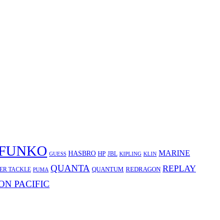
FUNKO
MARINE
HASBRO
HP
JBL
KLIN
GUESS
KIPLING
QUANTA
REPLAY
REDRAGON
ER TACKLE
QUANTUM
PUMA
ON PACIFIC